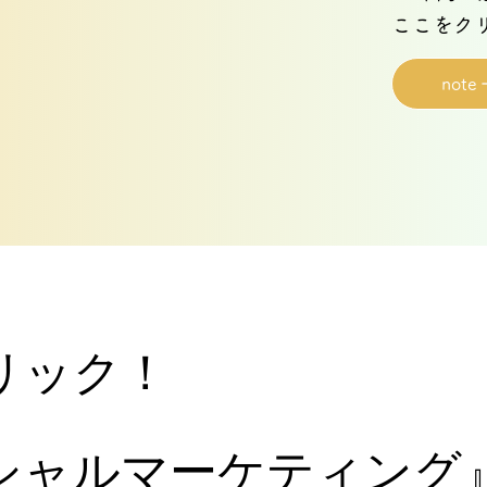
​ここをク
note
リック！
ャルマーケティング』(