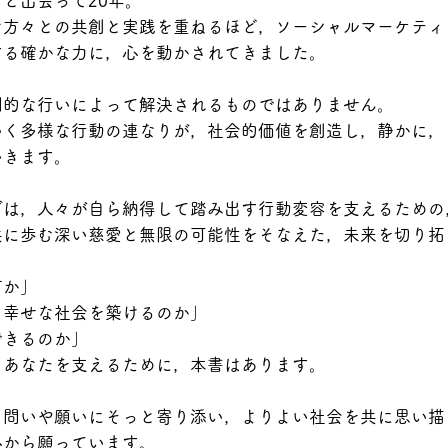
と出会って20年。
な方々との共創と実践を重ねるほど，ソーシャルマーケティ
する確かな力に，心を動かされてきました。
劇的な行いによって解決されるものではありません。
いく多様な行動の連なりが，社会的価値を創造し，静かに，
いきます。
グは，人々が自ら納得して踏み出す行動変容を支えるための
共に歩む深い慈愛と無限の可能性をそなえた，未来を切り拓
何か」
，幸せな社会を築けるのか」
できるのか」
うあなたを支えるために，本書はあります。
く問いや願いにそっと寄り添い，よりよい社会を共に思い描
心から願っています。