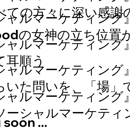
べての方々に深い感謝
シャルマーケティング』(
l Goodの女神の立ち位置
シャルマーケティング』
て耳順う
シャルマーケティング』(
らいた問いを、「場」
シャルマーケティング』
ソーシャルマーケティ
soon ...