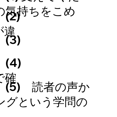
の気持ちをこめ
2)
が違
(3)
4)
で確
(5) 読者の声か
ングという学問の