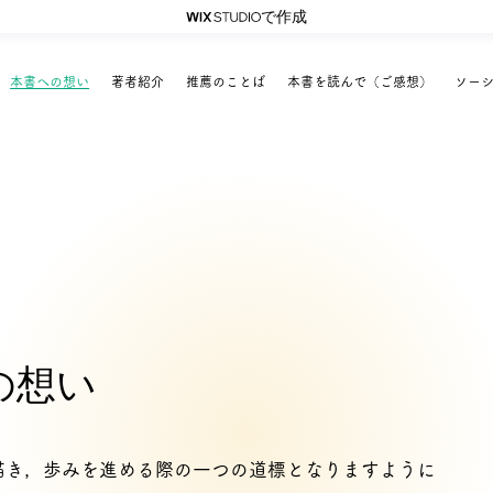
で作成
本書への想い
著者紹介
推薦のことば
本書を読んで（ご感想）
ソー
の想い
描き，歩みを進める際の一つの道標となりますように