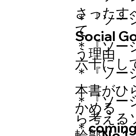
さったす
＊『ソー
て
Socia
​＊『ソー
う理由
六十にし
＊『ソー
本書がひ
＊『ソー
かめる
ら考える
＊coming 
輪郭No.1