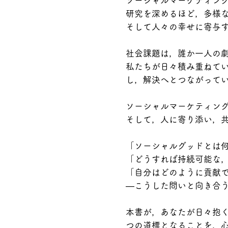
ソーシャルマーケティング
研究を深めるほど，多様
そして人々の幸せに寄与
社会課題は，誰か一人の
私たちが日々積み重ねて
し，解決へとつながって
ソーシャルマーケティン
そして，人に寄り添い，
「ソーシャルグッドとは
「どうすれば持続可能な
「自分はどのように貢献
―こうした問いと向き合
本書が，あなたが日々抱
つの道標となることを，